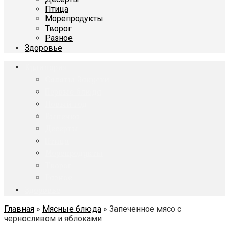
Птица
Морепродукты
Творог
Разное
Здоровье
Кулинария
Салаты Закуски
Первые блюда
Новый год
Выпечка
Десерты
Птица
Морепродукты
Творог
Разное
Здоровье
Главная
»
Мясные блюда
»
Запеченное мясо с
черносливом и яблоками