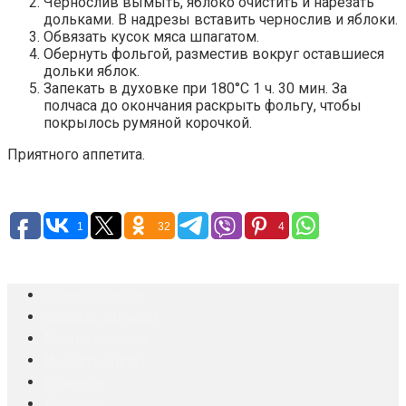
Чернослив вымыть, яблоко очистить и нарезать
дольками. В надрезы вставить чернослив и яблоки.
Обвязать кусок мяса шпагатом.
Обернуть фольгой, разместив вокруг оставшиеся
дольки яблок.
Запекать в духовке при 180°С 1 ч. 30 мин. За
полчаса до окончания раскрыть фольгу, чтобы
покрылось румяной корочкой.
Приятного аппетита.
1
32
4
Первые блюда
Салаты Закуски
Мясные блюда
Морепродукты
Выпечка
Десерты