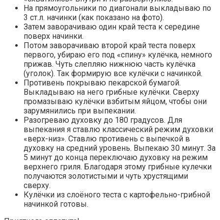
На прямоугольники по диагонали выкладываю по
3 ст.л. начинки (как показано на фото).
Затем заворачиваю один край теста к середине
поверх начинки.
Потом заворачиваю второй край теста поверх
первого, убираю его под «спину» кулёчка, немного
прижав. Чуть слепляю нижнюю часть кулёчка
(уголок). Так формирую все кулёчки с начинкой.
Противень покрываю пекарской бумагой.
Выкладываю на него грибные кулёчки. Сверху
промазываю кулёчки взбитым яйцом, чтобы они
зарумянились при выпекании.
Разогреваю духовку до 180 градусов. Для
выпекания я ставлю классический режим духовки
«верх-низ». Ставлю противень с выпечкой в
духовку на средний уровень. Выпекаю 30 минут. За
5 минут до конца переключаю духовку на режим
верхнего гриля. Благодаря этому грибные кулечки
получаются золотистыми и чуть хрустящими
сверху.
Кулёчки из слоёного теста с картофельно-грибной
начинкой готовы.