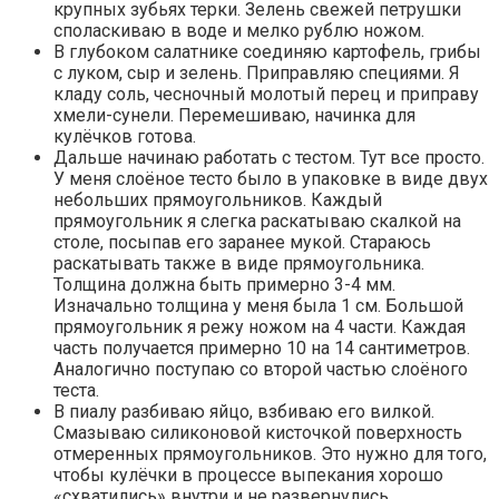
крупных зубьях терки. Зелень свежей петрушки
споласкиваю в воде и мелко рублю ножом.
В глубоком салатнике соединяю картофель, грибы
с луком, сыр и зелень. Приправляю специями. Я
кладу соль, чесночный молотый перец и приправу
хмели-сунели. Перемешиваю, начинка для
кулёчков готова.
Дальше начинаю работать с тестом. Тут все просто.
У меня слоёное тесто было в упаковке в виде двух
небольших прямоугольников. Каждый
прямоугольник я слегка раскатываю скалкой на
столе, посыпав его заранее мукой. Стараюсь
раскатывать также в виде прямоугольника.
Толщина должна быть примерно 3-4 мм.
Изначально толщина у меня была 1 см. Большой
прямоугольник я режу ножом на 4 части. Каждая
часть получается примерно 10 на 14 сантиметров.
Аналогично поступаю со второй частью слоёного
теста.
В пиалу разбиваю яйцо, взбиваю его вилкой.
Смазываю силиконовой кисточкой поверхность
отмеренных прямоугольников. Это нужно для того,
чтобы кулёчки в процессе выпекания хорошо
«схватились» внутри и не развернулись.