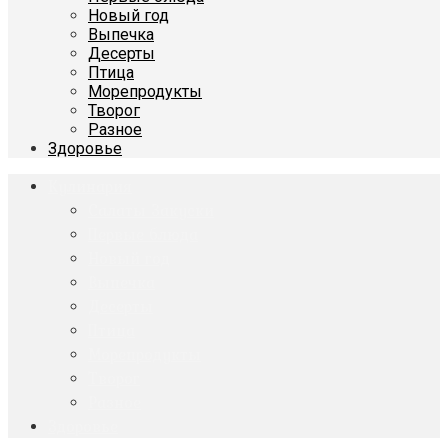
Новый год
Выпечка
Десерты
Птица
Морепродукты
Творог
Разное
Здоровье
Кулинария
Салаты Закуски
Первые блюда
Новый год
Выпечка
Десерты
Птица
Морепродукты
Творог
Разное
Здоровье