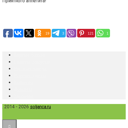
Приятного аппетита!
19
3
121
1
Первые блюда
Салаты Закуски
Мясные блюда
Морепродукты
Выпечка
Десерты
Здоровье
. 2014 - 2026
soljanca.ru