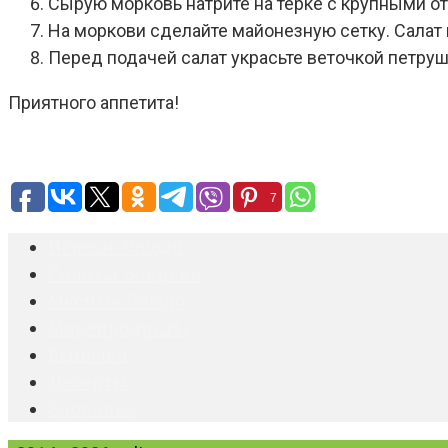
Сырую морковь натрите на терке с крупными о
На моркови сделайте майонезную сетку. Салат 
Перед подачей салат украсьте веточкой петруш
Приятного аппетита!
7
Первые блюда
Салаты Закуски
Мясные блюда
Морепродукты
Выпечка
Десерты
Здоровье