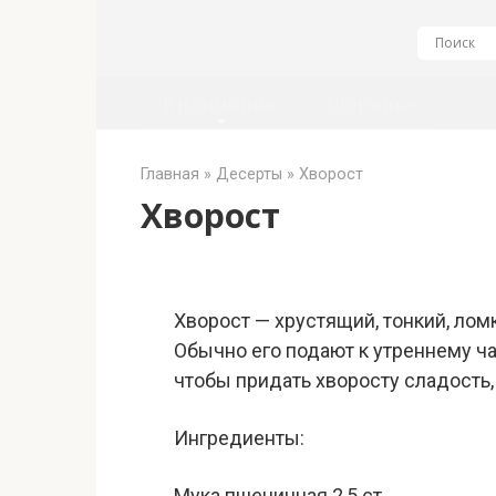
Перейти
к
контенту
Кулинария
Здоровье
Главная
»
Десерты
»
Хворост
Хворост
Хворост — хрустящий, тонкий, ло
Обычно его подают к утреннему ча
чтобы придать хворосту сладость,
Ингредиенты:
Мука пшеничная 2,5 ст.