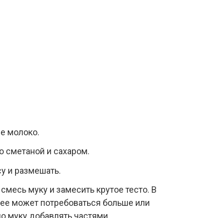
ле молоко.
о сметаной и сахаром.
у и размешать.
месь муку и замесить крутое тесто. В
, ее может потребоваться больше или
о муку добавлять частями.