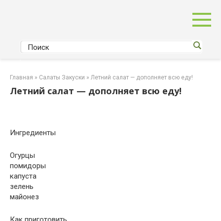
Перейти
к
контенту
Главная
»
Салаты Закуски
»
Летний салат — дополняет всю еду!
Летний салат — дополняет всю еду!
Ингредиенты
Огурцы
помидоры
капуста
зелень
майонез
Как приготовить