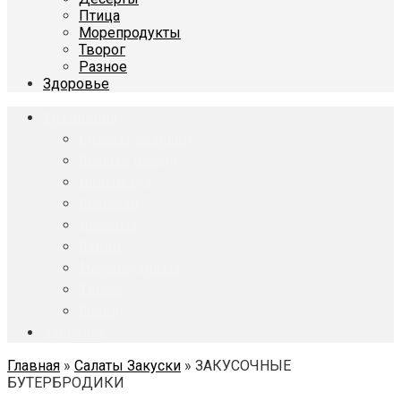
Птица
Морепродукты
Творог
Разное
Здоровье
Кулинария
Салаты Закуски
Первые блюда
Новый год
Выпечка
Десерты
Птица
Морепродукты
Творог
Разное
Здоровье
Главная
»
Салаты Закуски
»
ЗАКУСОЧНЫЕ
БУТЕРБРОДИКИ