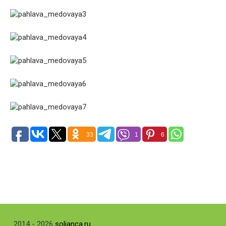
33
1
6
. 2014 - 2026
soljanca.ru