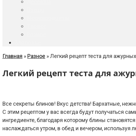
Десерты
Птица
Морепродукты
Творог
Разное
Здоровье
Главная
»
Разное
»
Легкий рецепт теста для ажурны
Легкий рецепт теста для ажу
Все секреты блинов! Вкус детства! Бархатные, неж
С этим рецептом у вас всегда будут получаться сам
ингредиенте, благодаря которому блины становят
наслаждаться утром, в обед и вечером, используя л