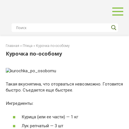
Перейти
к
контенту
Главная
»
Птица
»
Курочка по-особому
Курочка по-особому
Такая вкуснятина, что оторваться невозможно. Готовится
быстро. Съедается еще быстрее.
Ингредиенты:
Курица (или ее части) — 1 кг
Лук репчатый — 3 шт