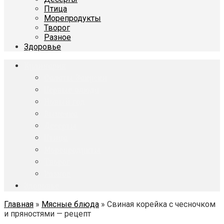
Птица
Морепродукты
Творог
Разное
Здоровье
Кулинария
Салаты Закуски
Первые блюда
Новый год
Выпечка
Десерты
Птица
Морепродукты
Творог
Разное
Здоровье
Главная
»
Мясные блюда
»
Свиная корейка с чесночком
и пряностями — рецепт