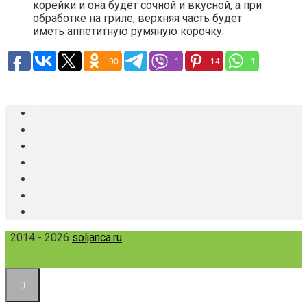
корейки и она будет сочной и вкусной, а при
обработке на гриле, верхняя часть будет
иметь аппетитную румяную корочку.
90
1
14
1
Первые блюда
Салаты Закуски
Мясные блюда
Морепродукты
Выпечка
Десерты
Здоровье
. 2014 - 2026
soljanca.ru