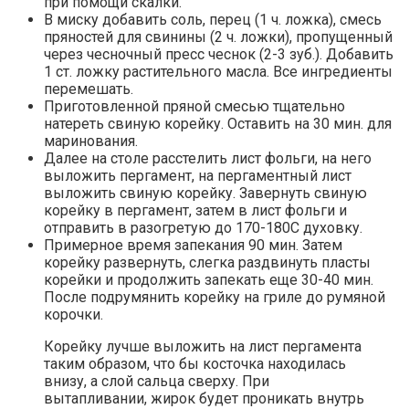
при помощи скалки.
В миску добавить соль, перец (1 ч. ложка), смесь
пряностей для свинины (2 ч. ложки), пропущенный
через чесночный пресс чеснок (2-3 зуб.). Добавить
1 ст. ложку растительного масла. Все ингредиенты
перемешать.
Приготовленной пряной смесью тщательно
натереть свиную корейку. Оставить на 30 мин. для
маринования.
Далее на столе расстелить лист фольги, на него
выложить пергамент, на пергаментный лист
выложить свиную корейку. Завернуть свиную
корейку в пергамент, затем в лист фольги и
отправить в разогретую до 170-180С духовку.
Примерное время запекания 90 мин. Затем
корейку развернуть, слегка раздвинуть пласты
корейки и продолжить запекать еще 30-40 мин.
После подрумянить корейку на гриле до румяной
корочки.
Корейку лучше выложить на лист пергамента
таким образом, что бы косточка находилась
внизу, а слой сальца сверху. При
вытапливании, жирок будет проникать внутрь