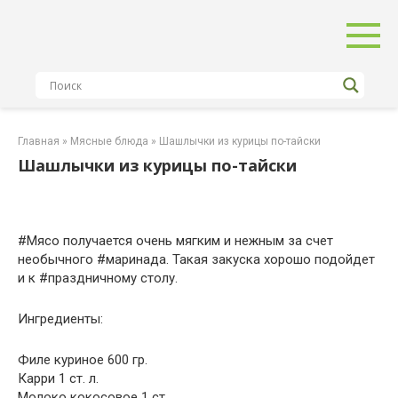
Перейти
к
контенту
Главная
»
Мясные блюда
»
Шашлычки из курицы по-тайски
Шашлычки из курицы по-тайски
#Мясо получается очень мягким и нежным за счет
необычного #маринада. Такая закуска хорошо подойдет
и к #праздничному столу.
Ингредиенты:
Филе куриное 600 гр.
Карри 1 ст. л.
Молоко кокосовое 1 ст.