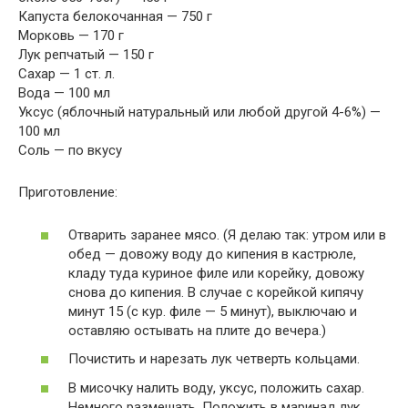
Капуста белокочанная — 750 г
Морковь — 170 г
Лук репчатый — 150 г
Сахар — 1 ст. л.
Вода — 100 мл
Уксус (яблочный натуральный или любой другой 4-6%) —
100 мл
Соль — по вкусу
Приготовление:
Отварить заранее мясо. (Я делаю так: утром или в
обед — довожу воду до кипения в кастрюле,
кладу туда куриное филе или корейку, довожу
снова до кипения. В случае с корейкой кипячу
минут 15 (с кур. филе — 5 минут), выключаю и
оставляю остывать на плите до вечера.)
Почистить и нарезать лук четверть кольцами.
В мисочку налить воду, уксус, положить сахар.
Немного размешать. Положить в маринад лук.