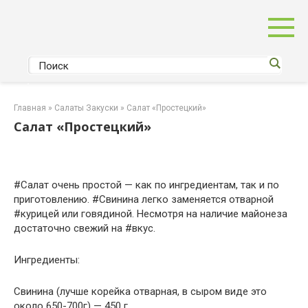
Перейти
к
контенту
Главная
»
Салаты Закуски
»
Салат «Простецкий»
Салат «Простецкий»
#Салат очень простой — как по ингредиентам, так и по
приготовлению. #Свинина легко заменяется отварной
#курицей или говядиной. Несмотря на наличие майонеза
достаточно свежий на #вкус.
Ингредиенты:
Свинина (лучше корейка отварная, в сыром виде это
около 650-700г) — 450 г