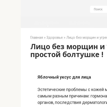
Перейти
к
контенту
Кулинария
Здоровье
Главная
»
Здоровье
»
Лицо без морщин и угре
Лицо без морщин и 
простой болтушке !
Яблочный уксус для лица
Эстетические проблемы с кожей м
самым разным причинам: гормонал
органов, последствия дерматологи