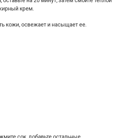
 оставьте на 20 минут, затем смойте теплой
жирный крем.
ь кожи, освежает и насыщает ее.
ыжмите сок, добавьте остальные