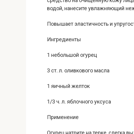
средство на очищенную кожу лица,
водой, нанесите увлажняющий не
Повышает эластичность и упругост
Ингредиенты
1 небольшой огурец
3 ст. л. оливкового масла
1 яичный желток
1/3 ч. л. яблочного уксуса
Применение
Огурец натрите на терке, слегка в