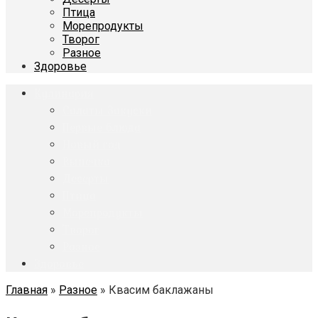
Птица
Морепродукты
Творог
Разное
Здоровье
Кулинария
Салаты Закуски
Первые блюда
Новый год
Выпечка
Десерты
Птица
Морепродукты
Творог
Разное
Здоровье
Главная
»
Разное
»
Квасим баклажаны